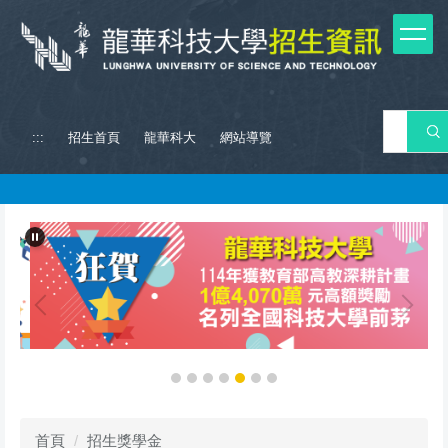
跳
到
主
要
內
容
搜 
:::
招生首頁
龍華科大
網站導覽
區
首頁
招生獎學金