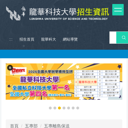
跳
到
主
要
內
容
搜 
:::
招生首頁
龍華科大
網站導覽
區
首頁
五專部
五專離島保送