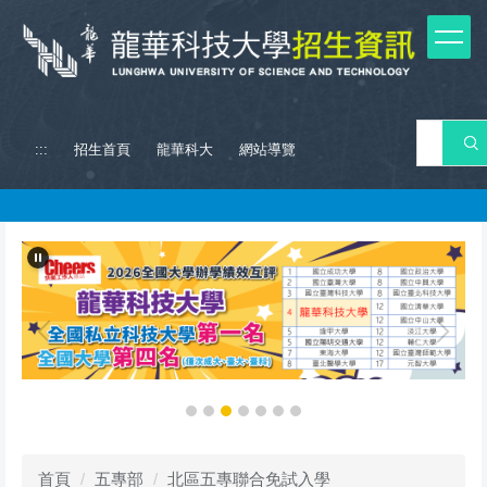
跳
到
主
要
內
容
搜 
:::
招生首頁
龍華科大
網站導覽
區
首頁
五專部
北區五專聯合免試入學