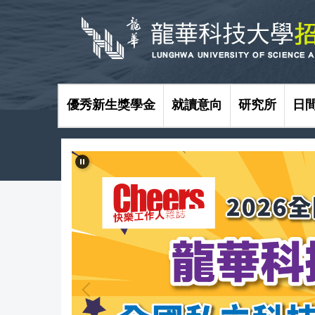
跳
到
主
要
內
容
區
優秀新生獎學金
就讀意向
研究所
日