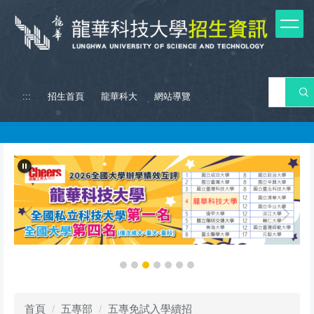
跳
到
主
要
內
容
搜 
:::
招生首頁
龍華科大
網站導覽
區
首頁
五專部
五專免試入學續招