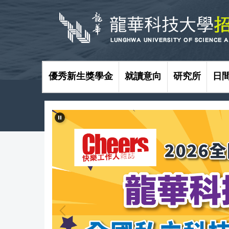
跳
到
主
要
內
容
區
優秀新生獎學金
就讀意向
研究所
日