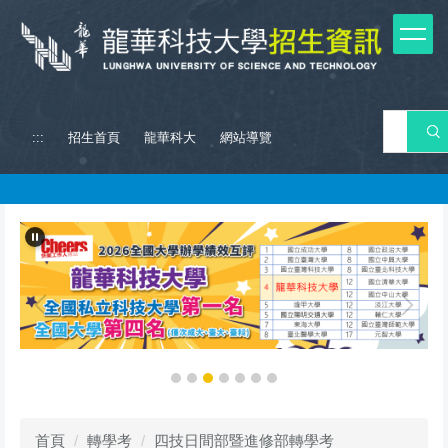
跳
到
主
要
內
容
搜 
:::
招生首頁
龍華科大
網站導覽
區
首頁
轉學考
四技日間部暨進修部轉學考