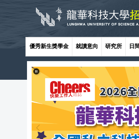
跳
到
主
要
內
容
區
優秀新生獎學金
就讀意向
研究所
日