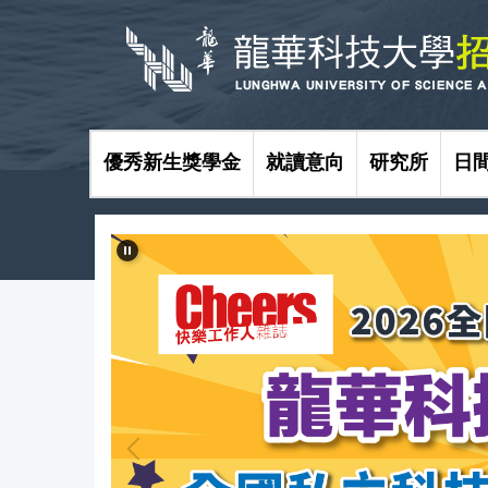
跳
到
主
要
內
容
區
優秀新生獎學金
就讀意向
研究所
日